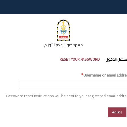
معهد جنوب مصر للأورام
تبويبات
سجيل الدخول
RESET YOUR PASSWORD
أساسية
Username or email addre
Password reset instructions will be sent to your registered email addre