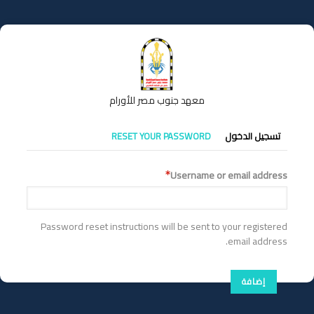
تجاوز
إلى
المحتوى
الرئيسي
معهد جنوب مصر للأورام
التبويبات
تسجيل الدخول
RESET YOUR PASSWORD
الأساسية
Username or email address
Password reset instructions will be sent to your registered
email address.