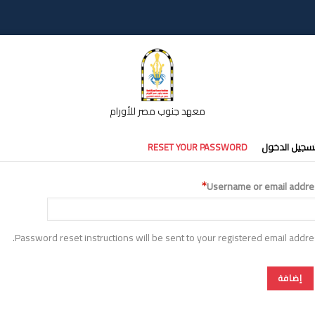
معهد جنوب مصر للأورام
تبويبات
سجيل الدخول
RESET YOUR PASSWORD
أساسية
Username or email addre
Password reset instructions will be sent to your registered email addre