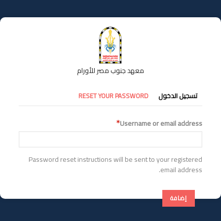
تجاوز
إلى
المحتوى
الرئيسي
معهد جنوب مصر للأورام
التبويبات
تسجيل الدخول
RESET YOUR PASSWORD
الأساسية
Username or email address
Password reset instructions will be sent to your registered
email address.