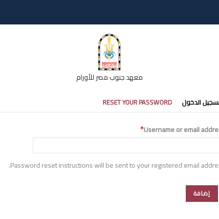
معهد جنوب مصر للأورام
تبويبات
سجيل الدخول
RESET YOUR PASSWORD
أساسية
Username or email addre
Password reset instructions will be sent to your registered email addre