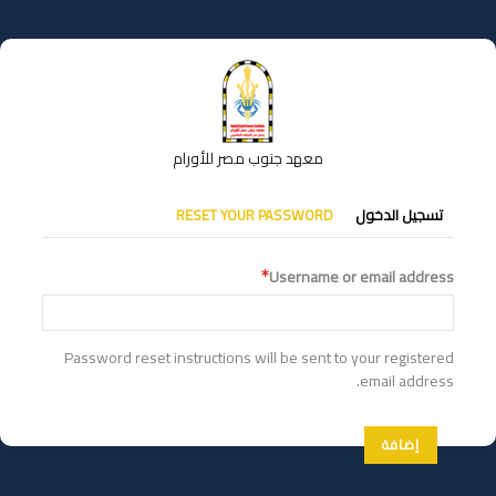
تجاوز
إلى
المحتوى
الرئيسي
معهد جنوب مصر للأورام
التبويبات
تسجيل الدخول
RESET YOUR PASSWORD
الأساسية
Username or email address
Password reset instructions will be sent to your registered
email address.