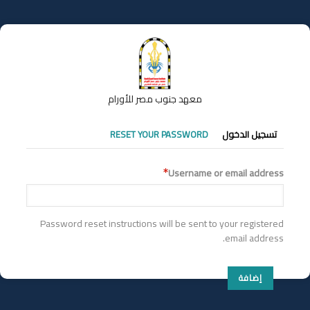
تجاوز
إلى
المحتوى
الرئيسي
معهد جنوب مصر للأورام
التبويبات
تسجيل الدخول
RESET YOUR PASSWORD
الأساسية
Username or email address
Password reset instructions will be sent to your registered
email address.