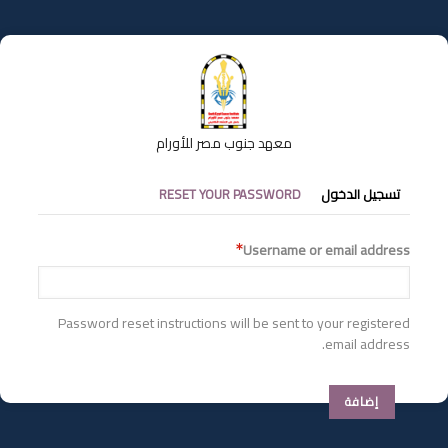
تجاوز
إلى
المحتوى
الرئيسي
معهد جنوب مصر للأورام
التبويبات
تسجيل الدخول
RESET YOUR PASSWORD
الأساسية
Username or email address
Password reset instructions will be sent to your registered
email address.