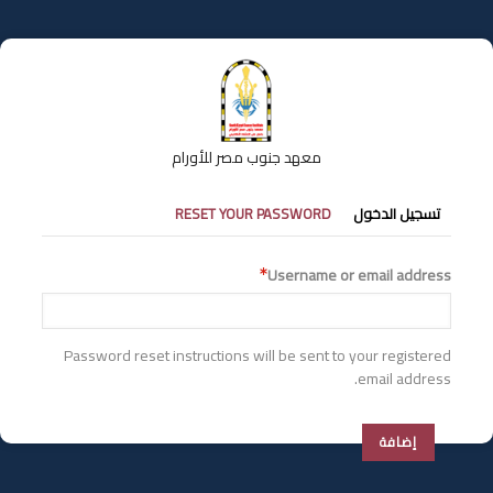
تجاوز
إلى
المحتوى
الرئيسي
معهد جنوب مصر للأورام
التبويبات
تسجيل الدخول
RESET YOUR PASSWORD
الأساسية
Username or email address
Password reset instructions will be sent to your registered
email address.