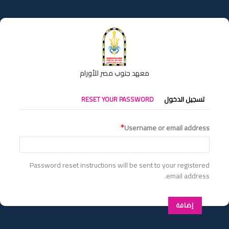
تجاوز
إلى
المحتوى
الرئيسي
معهد جنوب مصر للأورام
التبويبات
تسجيل الدخول
RESET YOUR PASSWORD
الأساسية
Username or email address
Password reset instructions will be sent to your registered
email address.