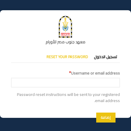
تجاوز
إلى
المحتوى
الرئيسي
معهد جنوب مصر للأورام
التبويبات
تسجيل الدخول
RESET YOUR PASSWORD
الأساسية
Username or email address
Password reset instructions will be sent to your registered
email address.