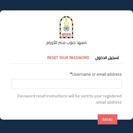
تجاوز
إلى
المحتوى
الرئيسي
معهد جنوب مصر للأورام
التبويبات
تسجيل الدخول
RESET YOUR PASSWORD
الأساسية
Username or email address
Password reset instructions will be sent to your registered
email address.