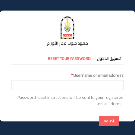
تجاوز
إلى
المحتوى
الرئيسي
معهد جنوب مصر للأورام
التبويبات
تسجيل الدخول
RESET YOUR PASSWORD
الأساسية
Username or email address
Password reset instructions will be sent to your registered
email address.