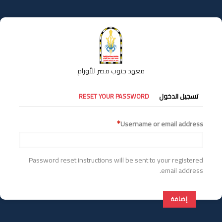
تجاوز
إلى
المحتوى
الرئيسي
معهد جنوب مصر للأورام
التبويبات
تسجيل الدخول
RESET YOUR PASSWORD
الأساسية
Username or email address
Password reset instructions will be sent to your registered
email address.