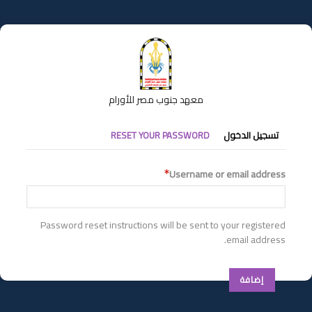
تجاوز
إلى
المحتوى
الرئيسي
معهد جنوب مصر للأورام
التبويبات
تسجيل الدخول
RESET YOUR PASSWORD
الأساسية
Username or email address
Password reset instructions will be sent to your registered
email address.