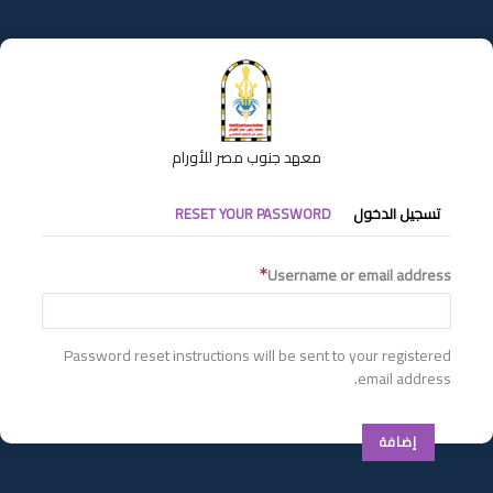
تجاوز
إلى
المحتوى
الرئيسي
معهد جنوب مصر للأورام
التبويبات
تسجيل الدخول
RESET YOUR PASSWORD
الأساسية
Username or email address
Password reset instructions will be sent to your registered
email address.