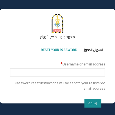
تجاوز
إلى
المحتوى
الرئيسي
معهد جنوب مصر للأورام
التبويبات
تسجيل الدخول
RESET YOUR PASSWORD
الأساسية
Username or email address
Password reset instructions will be sent to your registered
email address.