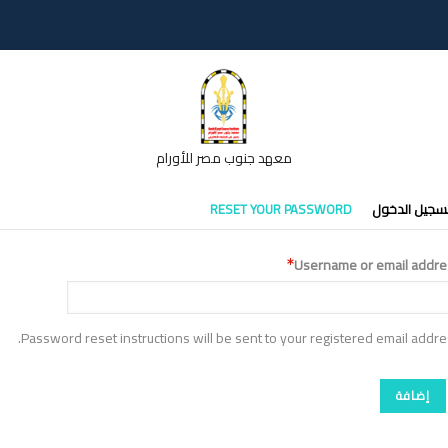
معهد جنوب مصر للأورام
تبويبات
سجيل الدخول
RESET YOUR PASSWORD
أساسية
Username or email addre
Password reset instructions will be sent to your registered email addre