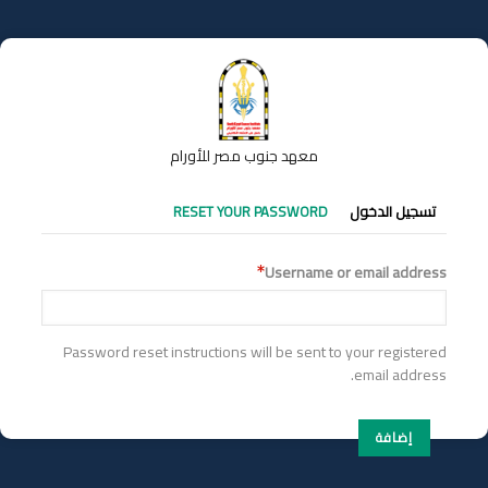
تجاوز
إلى
المحتوى
الرئيسي
معهد جنوب مصر للأورام
التبويبات
تسجيل الدخول
RESET YOUR PASSWORD
الأساسية
Username or email address
Password reset instructions will be sent to your registered
email address.