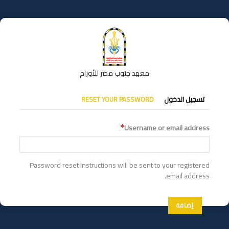
تجاوز
إلى
المحتوى
الرئيسي
معهد جنوب مصر للأورام
التبويبات
تسجيل الدخول
RESET YOUR PASSWORD
الأساسية
Username or email address
Password reset instructions will be sent to your registered
email address.