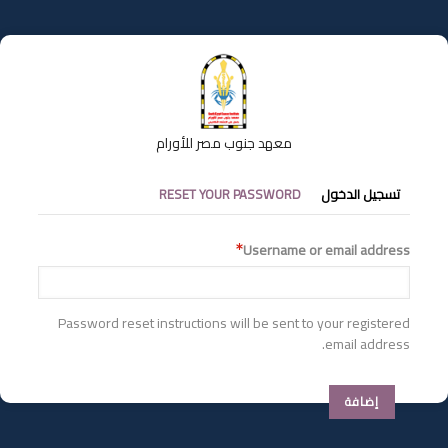
تجاوز
إلى
المحتوى
الرئيسي
معهد جنوب مصر للأورام
التبويبات
تسجيل الدخول
RESET YOUR PASSWORD
الأساسية
Username or email address
Password reset instructions will be sent to your registered
email address.