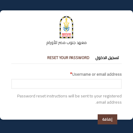
تجاوز
إلى
المحتوى
الرئيسي
معهد جنوب مصر للأورام
التبويبات
تسجيل الدخول
RESET YOUR PASSWORD
الأساسية
Username or email address
Password reset instructions will be sent to your registered
email address.