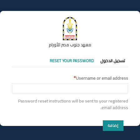
تجاوز
إلى
المحتوى
الرئيسي
معهد جنوب مصر للأورام
التبويبات
تسجيل الدخول
RESET YOUR PASSWORD
الأساسية
Username or email address
Password reset instructions will be sent to your registered
email address.