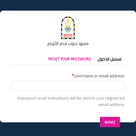
تجاوز
إلى
المحتوى
الرئيسي
معهد جنوب مصر للأورام
التبويبات
تسجيل الدخول
RESET YOUR PASSWORD
الأساسية
Username or email address
Password reset instructions will be sent to your registered
email address.