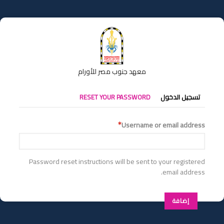
تجاوز
إلى
المحتوى
الرئيسي
معهد جنوب مصر للأورام
التبويبات
تسجيل الدخول
RESET YOUR PASSWORD
الأساسية
Username or email address
Password reset instructions will be sent to your registered
email address.