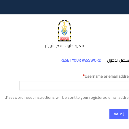
معهد جنوب مصر للأورام
تبويبات
سجيل الدخول
RESET YOUR PASSWORD
أساسية
Username or email addre
Password reset instructions will be sent to your registered email addre