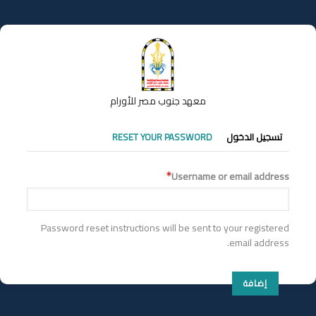
تجاوز
إلى
المحتوى
الرئيسي
معهد جنوب مصر للأورام
التبويبات
تسجيل الدخول
RESET YOUR PASSWORD
الأساسية
Username or email address
Password reset instructions will be sent to your registered
email address.