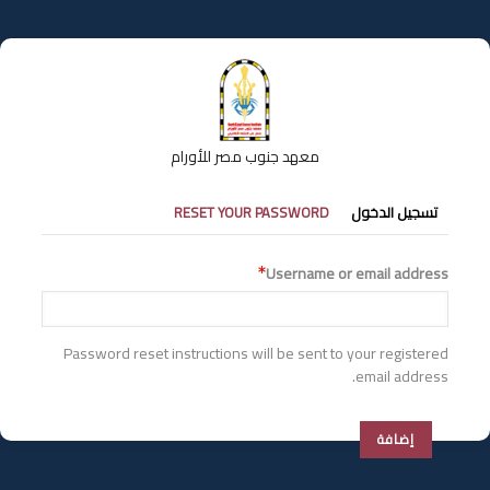
تجاوز
إلى
المحتوى
الرئيسي
معهد جنوب مصر للأورام
التبويبات
تسجيل الدخول
RESET YOUR PASSWORD
الأساسية
Username or email address
Password reset instructions will be sent to your registered
email address.