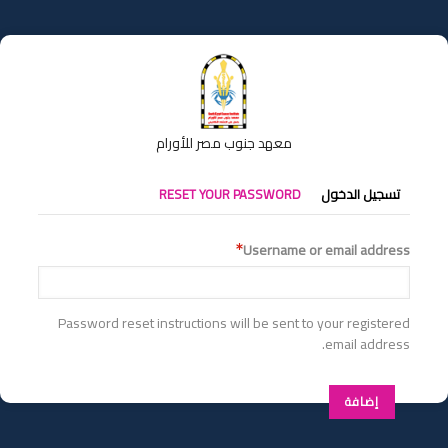
تجاوز
إلى
المحتوى
الرئيسي
معهد جنوب مصر للأورام
التبويبات
تسجيل الدخول
RESET YOUR PASSWORD
الأساسية
Username or email address
Password reset instructions will be sent to your registered
email address.