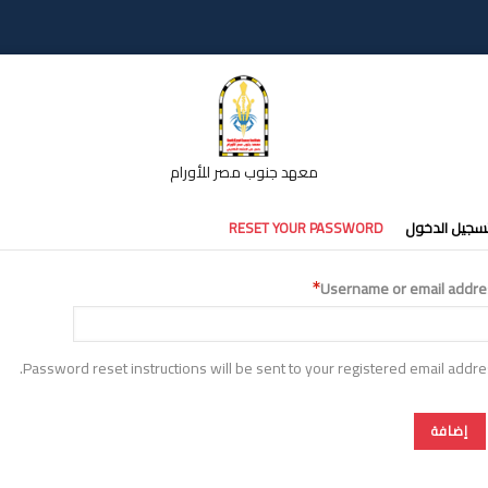
معهد جنوب مصر للأورام
تبويبات
سجيل الدخول
RESET YOUR PASSWORD
أساسية
Username or email addre
Password reset instructions will be sent to your registered email addre