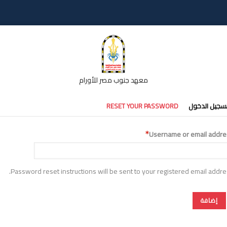
معهد جنوب مصر للأورام
تبويبات
سجيل الدخول
RESET YOUR PASSWORD
أساسية
Username or email addre
Password reset instructions will be sent to your registered email addre