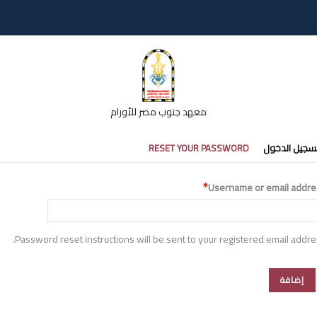
معهد جنوب مصر للأورام
تبويبات
سجيل الدخول
RESET YOUR PASSWORD
أساسية
Username or email addre
Password reset instructions will be sent to your registered email addre