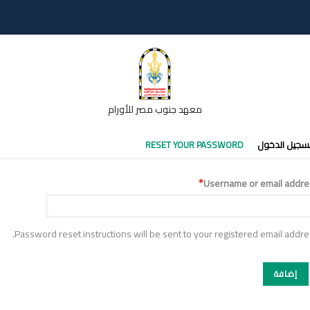
معهد جنوب مصر للأورام
تبويبات
سجيل الدخول
RESET YOUR PASSWORD
أساسية
Username or email addre
Password reset instructions will be sent to your registered email addre