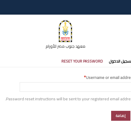
معهد جنوب مصر للأورام
تبويبات
سجيل الدخول
RESET YOUR PASSWORD
أساسية
Username or email addre
Password reset instructions will be sent to your registered email addre