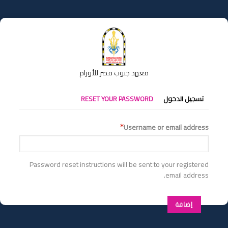
تجاوز
إلى
المحتوى
الرئيسي
معهد جنوب مصر للأورام
التبويبات
تسجيل الدخول
RESET YOUR PASSWORD
الأساسية
Username or email address
Password reset instructions will be sent to your registered
email address.