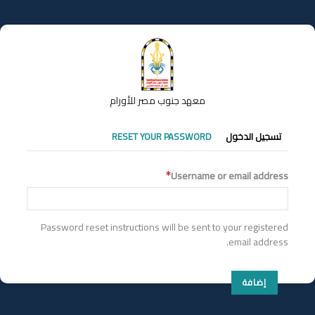
تجاوز
إلى
المحتوى
الرئيسي
معهد جنوب مصر للأورام
التبويبات
تسجيل الدخول
RESET YOUR PASSWORD
الأساسية
Username or email address
Password reset instructions will be sent to your registered
email address.