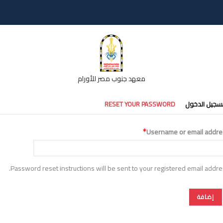
معهد جنوب مصر للأورام
تبويبات
سجيل الدخول
RESET YOUR PASSWORD
أساسية
Username or email addre
Password reset instructions will be sent to your registered email addre