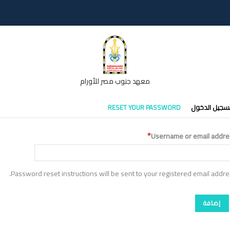
معهد جنوب مصر للأورام
تبويبات
سجيل الدخول
RESET YOUR PASSWORD
أساسية
Username or email addre
Password reset instructions will be sent to your registered email addre