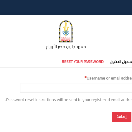
معهد جنوب مصر للأورام
تبويبات
سجيل الدخول
RESET YOUR PASSWORD
أساسية
Username or email addre
Password reset instructions will be sent to your registered email addre