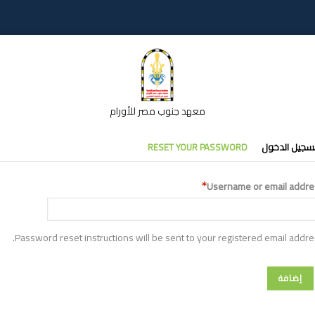
معهد جنوب مصر للأورام
تبويبات
سجيل الدخول
RESET YOUR PASSWORD
أساسية
Username or email addre
Password reset instructions will be sent to your registered email addre