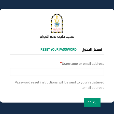
تجاوز
إلى
المحتوى
الرئيسي
معهد جنوب مصر للأورام
التبويبات
تسجيل الدخول
RESET YOUR PASSWORD
الأساسية
Username or email address
Password reset instructions will be sent to your registered
email address.