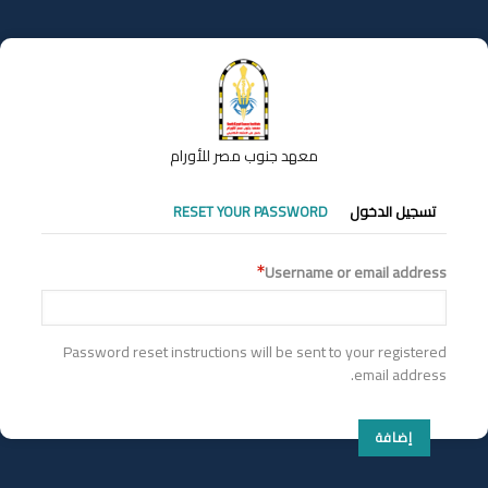
تجاوز
إلى
المحتوى
الرئيسي
معهد جنوب مصر للأورام
التبويبات
تسجيل الدخول
RESET YOUR PASSWORD
الأساسية
Username or email address
Password reset instructions will be sent to your registered
email address.