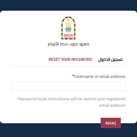
تجاوز
إلى
المحتوى
الرئيسي
معهد جنوب مصر للأورام
التبويبات
تسجيل الدخول
RESET YOUR PASSWORD
الأساسية
Username or email address
Password reset instructions will be sent to your registered
email address.