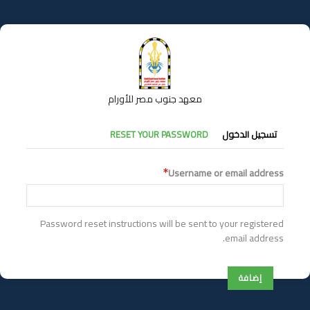
تجاوز
إلى
المحتوى
الرئيسي
معهد جنوب مصر للأورام
التبويبات
تسجيل الدخول
RESET YOUR PASSWORD
الأساسية
Username or email address
Password reset instructions will be sent to your registered
email address.