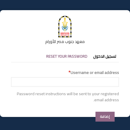
تجاوز
إلى
المحتوى
الرئيسي
معهد جنوب مصر للأورام
التبويبات
تسجيل الدخول
RESET YOUR PASSWORD
الأساسية
Username or email address
Password reset instructions will be sent to your registered
email address.