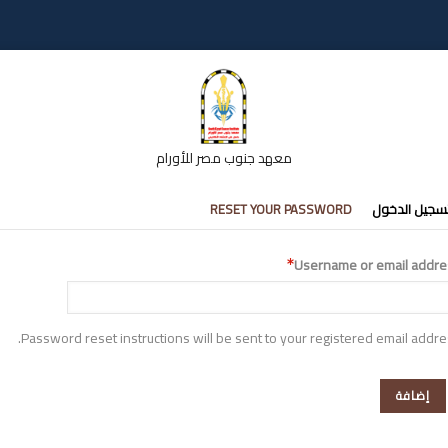
معهد جنوب مصر للأورام
تبويبات
سجيل الدخول
RESET YOUR PASSWORD
أساسية
Username or email addre
Password reset instructions will be sent to your registered email addre