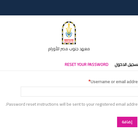
معهد جنوب مصر للأورام
تبويبات
سجيل الدخول
RESET YOUR PASSWORD
أساسية
Username or email addre
Password reset instructions will be sent to your registered email addre