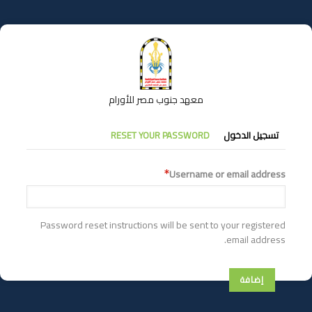
تجاوز
إلى
المحتوى
الرئيسي
معهد جنوب مصر للأورام
التبويبات
تسجيل الدخول
RESET YOUR PASSWORD
الأساسية
Username or email address
Password reset instructions will be sent to your registered
email address.