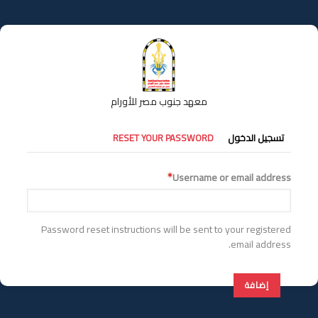
تجاوز
إلى
المحتوى
الرئيسي
معهد جنوب مصر للأورام
التبويبات
تسجيل الدخول
RESET YOUR PASSWORD
الأساسية
Username or email address
Password reset instructions will be sent to your registered
email address.