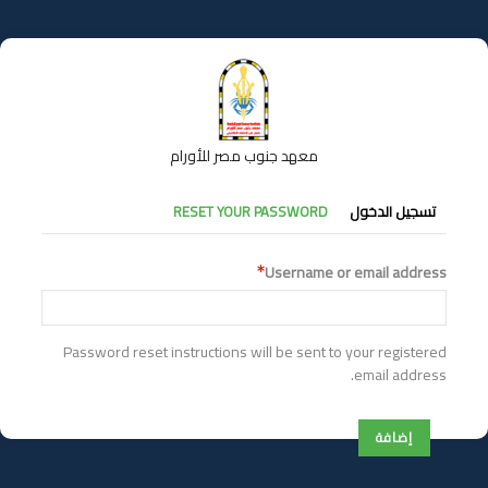
تجاوز
إلى
المحتوى
الرئيسي
معهد جنوب مصر للأورام
التبويبات
تسجيل الدخول
RESET YOUR PASSWORD
الأساسية
Username or email address
Password reset instructions will be sent to your registered
email address.